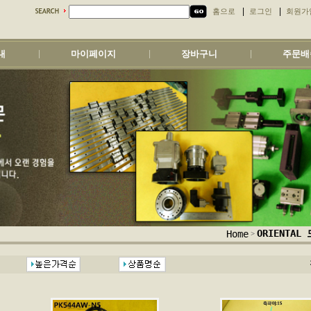
|
|
홈으로
로그인
회원가
내
마이페이지
장바구니
주문배
|
|
|
ORIENTA
Home
>