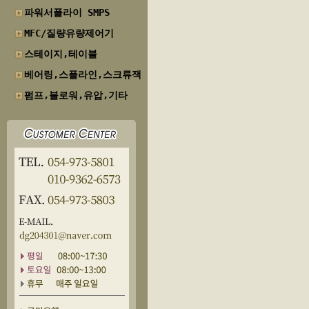
파워서플라이 SMPS
MFC/질량유량제어기
스테이지,테이블
베어링,스플라인,스크류잭
펌프,블로워,유압,기타