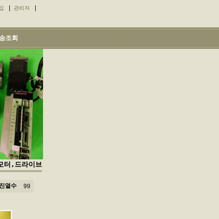
|
|
입
관리자
송조회
L 모터,드라이브
진열수
99