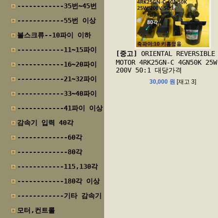
------------35번~45번
------------55번 이상
볼스크류--10파이 이하
------------11~15파이
[중고]
ORIENTAL REVERSIBLE
MOTOR 4RK25GN-C 4GN50K 25W
------------16~20파이
200V 50:1 대당가격
------------21~32파이
30,000 원
[재고 3]
------------33~40파이
------------41파이 이상
감속기 입력 40각
-------------60각
-------------80각
------------115,130각
------------180각 이상
------------기타 감속기
모터,컨트롤