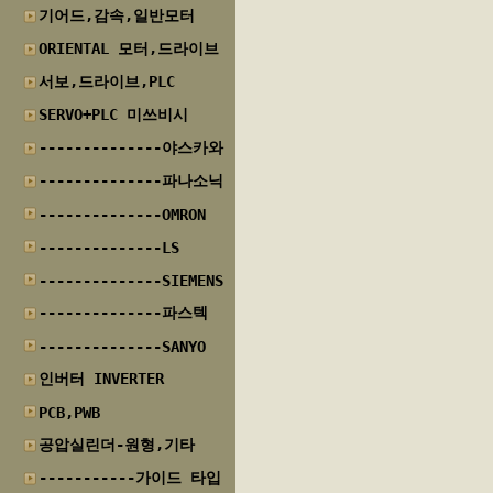
기어드,감속,일반모터
ORIENTAL 모터,드라이브
서보,드라이브,PLC
SERVO+PLC 미쓰비시
--------------야스카와
--------------파나소닉
--------------OMRON
--------------LS
--------------SIEMENS
--------------파스텍
--------------SANYO
인버터 INVERTER
PCB,PWB
공압실린더-원형,기타
-----------가이드 타입