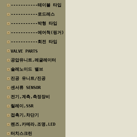
-----------테이블 타입
-----------로드레스
-----------박형 타입
-----------에어척(핑거)
-----------회전 타입
VALVE PARTS
공압유니트,레귤레이터
솔레노이드 밸브
진공 유니트/진공
센서류 SENSOR
전기,계측,측정장비
릴레이,SSR
접촉기,차단기
렌즈,카메라,조명,LED
터치스크린