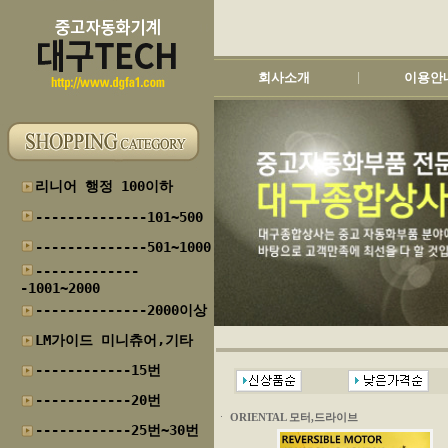
회사소개
이용안
|
리니어 행정 100이하
--------------101~500
--------------501~1000
-------------
-1001~2000
--------------2000이상
LM가이드 미니츄어,기타
------------15번
------------20번
ㆍ
ORIENTAL 모터,드라이브
------------25번~30번