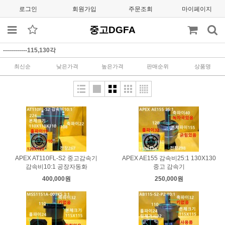
로그인
회원가입
주문조회
마이페이지
중고DGFA
------------115,130각
최신순
낮은가격
높은가격
판매순위
상품명
APEX AT110FL-S2 중고감속기
APEX AE155 감속비25:1 130X130
감속비10:1 공장자동화
중고 감속기
400,000원
250,000원