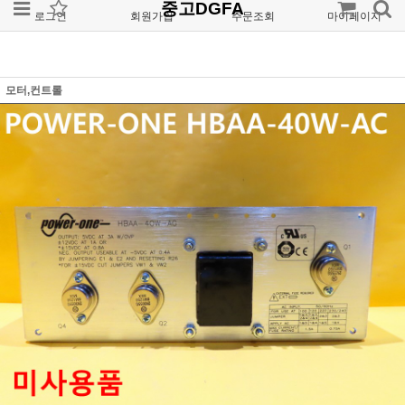
중고DGFA
로그인
회원가입
주문조회
마이페이지
모터,컨트롤