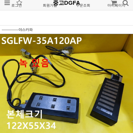
중고DGFA
로그인
회원가입
주문조회
마이페이지
--------------야스카와