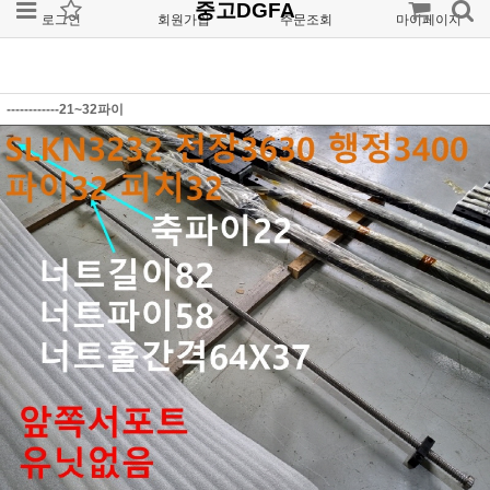
중고DGFA
로그인
회원가입
주문조회
마이페이지
------------21~32파이