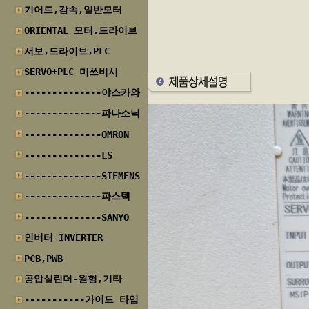
기어드,감속,일반모터
ORIENTAL 모터,드라이브
서보,드라이브,PLC
SERVO+PLC 미쓰비시
--------------야스카와
--------------파나소닉
--------------OMRON
--------------LS
--------------SIEMENS
--------------파스텍
--------------SANYO
인버터 INVERTER
PCB,PWB
공압실린더-원형,기타
-----------가이드 타입