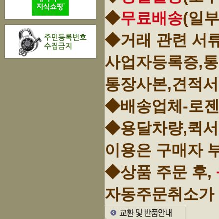
◆
무료배송
(일
◆거래 관련 서
사업자등록증,
통장사본,견적서
◆배송업체-로젠
◆용달차량,퀵서
이용은 구매자 
◆상품 주문 후,
자동주문취소가 