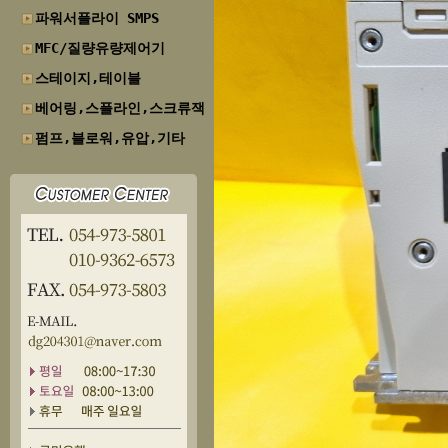
파워서플라이 SMPS
MFC/질량유량제어기
스테이지,테이블
베어링,스플라인,스크류잭
펌프,블로워,유압,기타