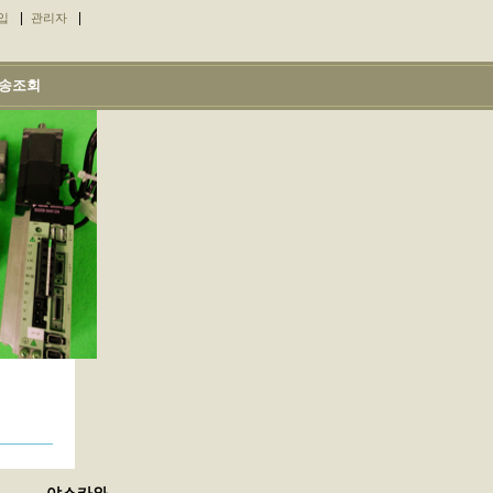
|
|
입
관리자
송조회