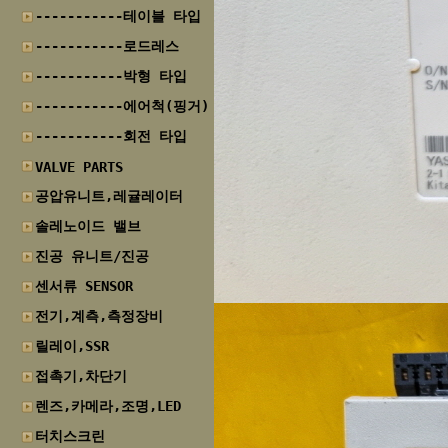
-----------테이블 타입
-----------로드레스
-----------박형 타입
-----------에어척(핑거)
-----------회전 타입
VALVE PARTS
공압유니트,레귤레이터
솔레노이드 밸브
진공 유니트/진공
센서류 SENSOR
전기,계측,측정장비
릴레이,SSR
접촉기,차단기
렌즈,카메라,조명,LED
터치스크린