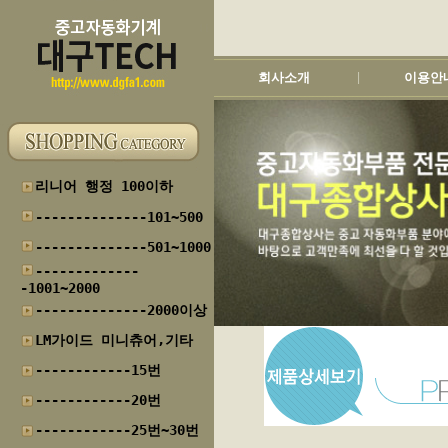
회사소개
이용안
|
리니어 행정 100이하
--------------101~500
--------------501~1000
-------------
-1001~2000
--------------2000이상
LM가이드 미니츄어,기타
------------15번
------------20번
------------25번~30번