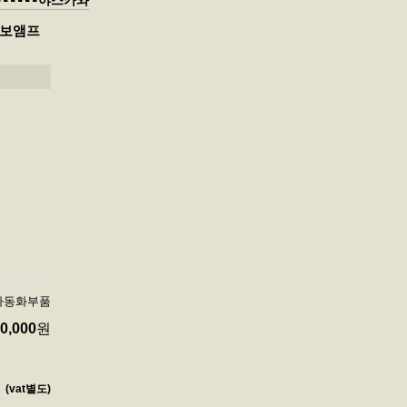
-------야스카와
 서보앰프
 자동화부품
0,000
원
(vat별도)