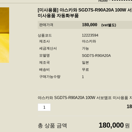
-------
Home
[미사용품]
야스카와 SGD7S-R90A20A 100W
미사용품 자동화부품
180,000
판매가격
(vat별도)
상품코드
12223594
제조사
야스카와
세금계산서
가능
모델명
SGD7S-R90A20A
제조국
일본
배송비
무료
구매가능수량
1
야스카와 SGD7S-R90A20A 100W 서보앰프 미사용품
18
180,000
총 상품 금액
원