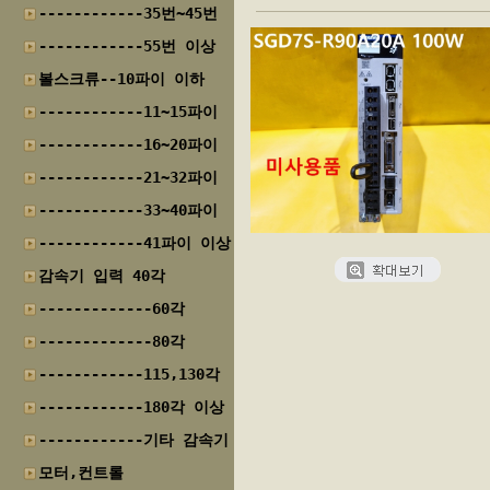
------------35번~45번
------------55번 이상
볼스크류--10파이 이하
------------11~15파이
------------16~20파이
------------21~32파이
------------33~40파이
------------41파이 이상
감속기 입력 40각
-------------60각
-------------80각
------------115,130각
------------180각 이상
------------기타 감속기
모터,컨트롤