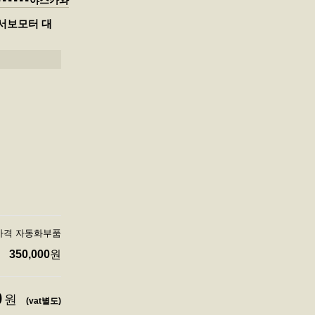
-------야스카와
고 서보모터 대
대당가격 자동화부품
350,000
원
0
원
(vat별도)