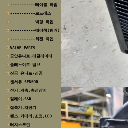
-----------테이블 타입
-----------로드레스
-----------박형 타입
-----------에어척(핑거)
-----------회전 타입
VALVE PARTS
공압유니트,레귤레이터
솔레노이드 밸브
진공 유니트/진공
센서류 SENSOR
전기,계측,측정장비
릴레이,SSR
접촉기,차단기
렌즈,카메라,조명,LED
터치스크린