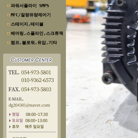
파워서플라이 SMPS
MFC/질량유량제어기
스테이지,테이블
베어링,스플라인,스크류잭
펌프,블로워,유압,기타