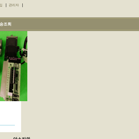
|
|
입
관리자
송조회