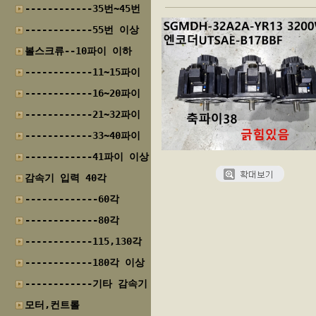
------------35번~45번
------------55번 이상
볼스크류--10파이 이하
------------11~15파이
------------16~20파이
------------21~32파이
------------33~40파이
------------41파이 이상
감속기 입력 40각
-------------60각
-------------80각
------------115,130각
------------180각 이상
------------기타 감속기
모터,컨트롤