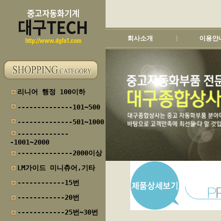
회사소개
이용안
|
리니어 행정 100이하
--------------101~500
--------------501~1000
-------------
-1001~2000
--------------2000이상
LM가이드 미니츄어,기타
------------15번
------------20번
------------25번~30번