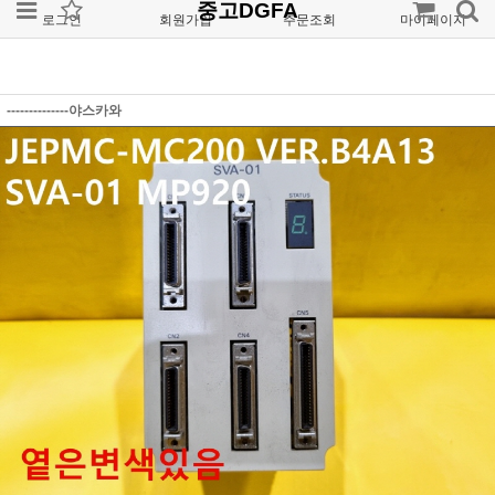
중고DGFA
로그인
회원가입
주문조회
마이페이지
--------------야스카와