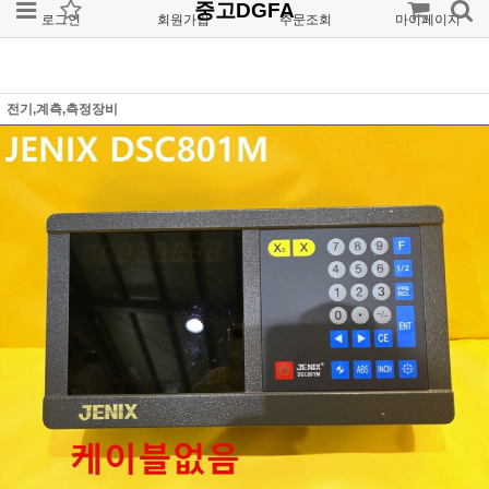
중고DGFA
로그인
회원가입
주문조회
마이페이지
전기,계측,측정장비