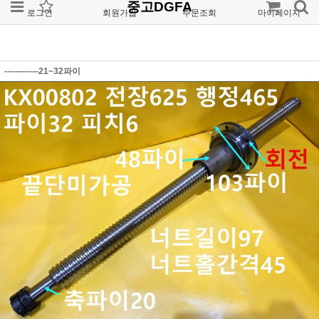
중고DGFA
로그인
회원가입
주문조회
마이페이지
------------21~32파이