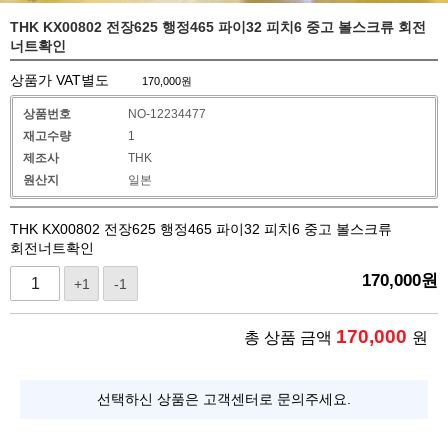
THK KX00802 전장625 행정465 파이32 피치6 중고 볼스크류 회전
너트확인
상품가 VAT별도
170,000
원
상품번호
NO-12234477
재고수량
1
제조사
THK
원산지
일본
THK KX00802 전장625 행정465 파이32 피치6 중고 볼스크류
회전너트확인
170,000
원
+1
-1
170,000
총 상품 금액
원
선택하신 상품은 고객센터로 문의주세요.