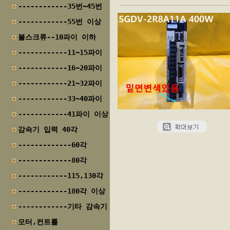
------------35번~45번
------------55번 이상
볼스크류--10파이 이하
------------11~15파이
------------16~20파이
------------21~32파이
------------33~40파이
------------41파이 이상
감속기 입력 40각
-------------60각
-------------80각
------------115,130각
------------180각 이상
------------기타 감속기
모터,컨트롤