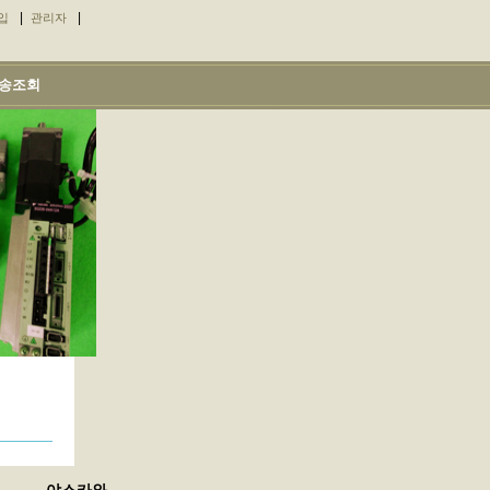
|
|
입
관리자
송조회