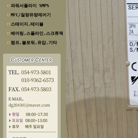
파워서플라이 SMPS
MFC/질량유량제어기
스테이지,테이블
베어링,스플라인,스크류잭
펌프,블로워,유압,기타