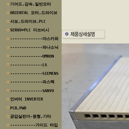
기어드,감속,일반모터
ORIENTAL 모터,드라이브
서보,드라이브,PLC
SERVO+PLC 미쓰비시
--------------야스카와
--------------파나소닉
--------------OMRON
--------------LS
--------------SIEMENS
--------------파스텍
--------------SANYO
인버터 INVERTER
PCB,PWB
공압실린더-원형,기타
-----------가이드 타입