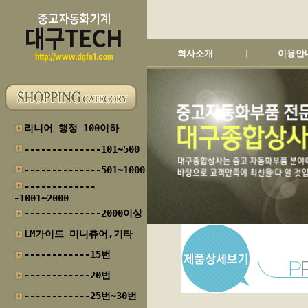
회사소개
이용안
|
리니어 행정 100이하
--------------101~500
--------------501~1000
-------------
-1001~2000
--------------2000이상
LM가이드 미니츄어,기타
------------15번
------------20번
------------25번~30번