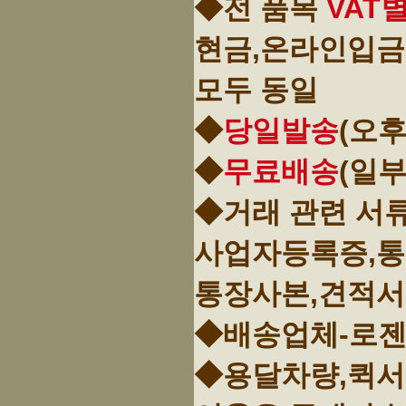
◆전 품목
VAT
현금,온라인입금
모두 동일
◆
당일발송
(오후
◆
무료배송
(일
◆거래 관련 서
사업자등록증,
통장사본,견적서
◆배송업체-로젠
◆용달차량,퀵서