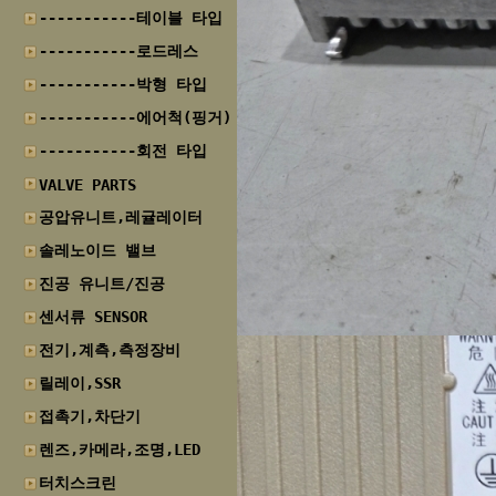
-----------테이블 타입
-----------로드레스
-----------박형 타입
-----------에어척(핑거)
-----------회전 타입
VALVE PARTS
공압유니트,레귤레이터
솔레노이드 밸브
진공 유니트/진공
센서류 SENSOR
전기,계측,측정장비
릴레이,SSR
접촉기,차단기
렌즈,카메라,조명,LED
터치스크린