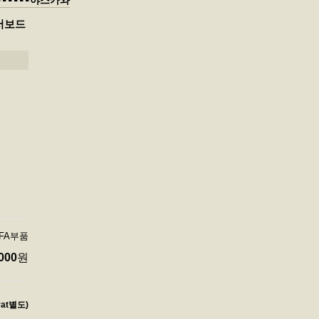
-------야스카와
 서보드
 FA부품
000
원
vat별도)