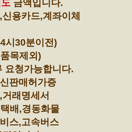
별도
금액입니다.
,신용카드,계좌이체
4시30분이전)
부품목제외)
류 요청가능합니다.
통신판매허가증
,거래명세서
택배,경동화물
비스,고속버스