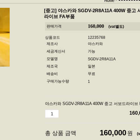
-------
Home
[중고]
야스카와 SGDV-2R8A11A 400W 중고
라이브 FA부품
160,000
판매가격
(vat별도)
상품코드
12235768
제조사
야스카와
세금계산서
가능
모델명
SGDV-2R8A11A
제조국
일본
배송비
무료
구매가능수량
1
야스카와 SGDV-2R8A11A 400W 중고 서보드라이브
160,
160,000
총 상품 금액
원
(