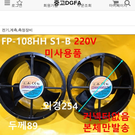
중고DGFA
로그인
회원가입
주문조회
마이페이지
전기,계측,측정장비