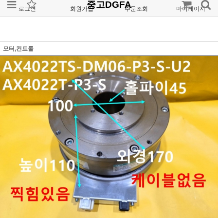
중고DGFA
로그인
회원가입
주문조회
마이페이지
모터,컨트롤