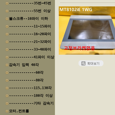
------------35번~45번
------------55번 이상
볼스크류--10파이 이하
------------11~15파이
------------16~20파이
------------21~32파이
------------33~40파이
------------41파이 이상
감속기 입력 40각
-------------60각
-------------80각
------------115,130각
------------180각 이상
------------기타 감속기
모터,컨트롤