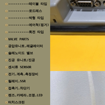
-----------테이블 타입
-----------로드레스
-----------박형 타입
-----------에어척(핑거)
-----------회전 타입
VALVE PARTS
공압유니트,레귤레이터
솔레노이드 밸브
진공 유니트/진공
센서류 SENSOR
전기,계측,측정장비
릴레이,SSR
접촉기,차단기
렌즈,카메라,조명,LED
터치스크린