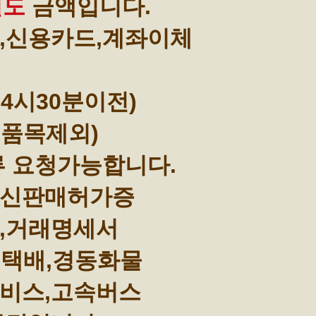
별도
금액입니다.
,신용카드,계좌이체
4시30분이전)
부품목제외)
류 요청가능합니다.
통신판매허가증
,거래명세서
택배,경동화물
비스,고속버스