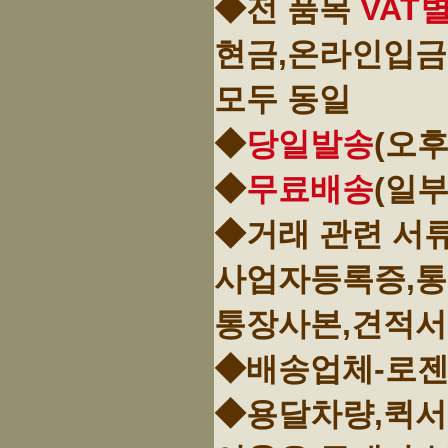
◆전 품목
VAT
현금,온라인입금
모두 동일
◆
당일발송
(오후
◆
무료배송
(일
◆거래 관련 서
사업자등록증,
통장사본,견적서
◆배송업체-로젠
◆용달차량,퀵서