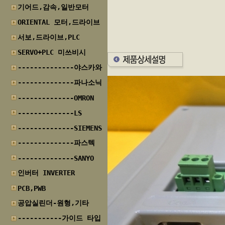
기어드,감속,일반모터
ORIENTAL 모터,드라이브
서보,드라이브,PLC
SERVO+PLC 미쓰비시
--------------야스카와
--------------파나소닉
--------------OMRON
--------------LS
--------------SIEMENS
--------------파스텍
--------------SANYO
인버터 INVERTER
PCB,PWB
공압실린더-원형,기타
-----------가이드 타입