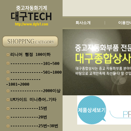
회사소개
이용안
|
리니어 행정 100이하
--------------101~500
--------------501~1000
-------------
-1001~2000
--------------2000이상
LM가이드 미니츄어,기타
------------15번
------------20번
------------25번~30번