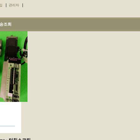
|
|
입
관리자
송조회
>