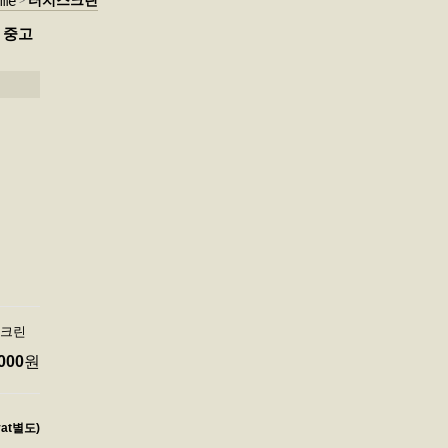
터치스크린
me
G 중고
스크린
000
원
vat별도)