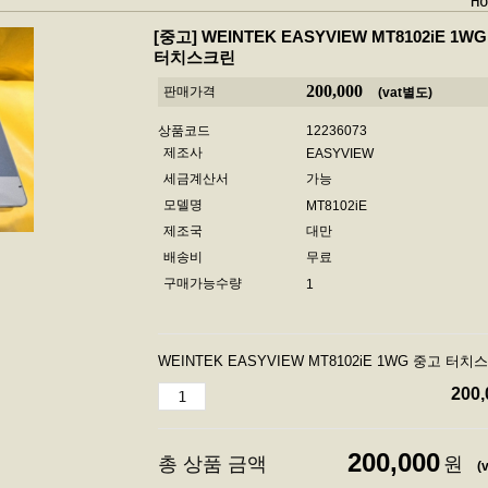
Ho
[중고]
WEINTEK EASYVIEW MT8102iE 1W
터치스크린
200,000
판매가격
(vat별도)
상품코드
12236073
제조사
EASYVIEW
세금계산서
가능
모델명
MT8102iE
제조국
대만
배송비
무료
구매가능수량
1
WEINTEK EASYVIEW MT8102iE 1WG 중고 터치
200,
200,000
총 상품 금액
원
(