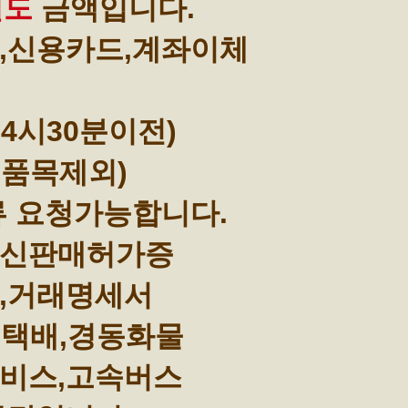
별도
금액입니다.
,신용카드,계좌이체
4시30분이전)
부품목제외)
류 요청가능합니다.
통신판매허가증
,거래명세서
택배,경동화물
비스,고속버스