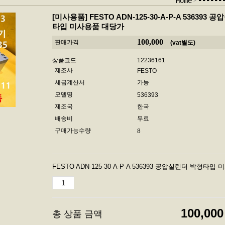
-----
Home
[미사용품]
FESTO ADN-125-30-A-P-A 536393
타입 미사용품 대당가
100,000
판매가격
(vat별도)
상품코드
12236161
제조사
FESTO
세금계산서
가능
모델명
536393
제조국
한국
배송비
무료
구매가능수량
8
FESTO ADN-125-30-A-P-A 536393 공압실린더 박형타
100,000
총 상품 금액