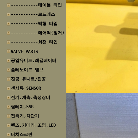
-----------테이블 타입
-----------로드레스
-----------박형 타입
-----------에어척(핑거)
-----------회전 타입
VALVE PARTS
공압유니트,레귤레이터
솔레노이드 밸브
진공 유니트/진공
센서류 SENSOR
전기,계측,측정장비
릴레이,SSR
접촉기,차단기
렌즈,카메라,조명,LED
터치스크린