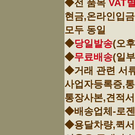
◆전 품목
VAT
현금,온라인입금
모두 동일
◆
당일발송
(오후
◆
무료배송
(일
◆거래 관련 서
사업자등록증,
통장사본,견적서
◆배송업체-로젠
◆용달차량,퀵서