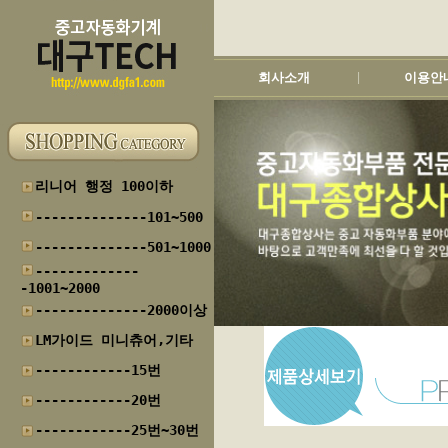
회사소개
이용안
|
리니어 행정 100이하
--------------101~500
--------------501~1000
-------------
-1001~2000
--------------2000이상
LM가이드 미니츄어,기타
------------15번
------------20번
------------25번~30번