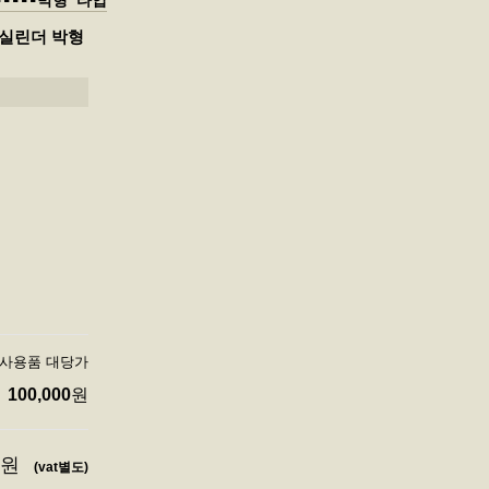
------박형 타입
 공압실린더 박형
입 미사용품 대당가
100,000
원
원
(vat별도)