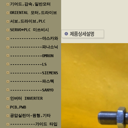
기어드,감속,일반모터
ORIENTAL 모터,드라이브
서보,드라이브,PLC
SERVO+PLC 미쓰비시
--------------야스카와
--------------파나소닉
--------------OMRON
--------------LS
--------------SIEMENS
--------------파스텍
--------------SANYO
인버터 INVERTER
PCB,PWB
공압실린더-원형,기타
-----------가이드 타입