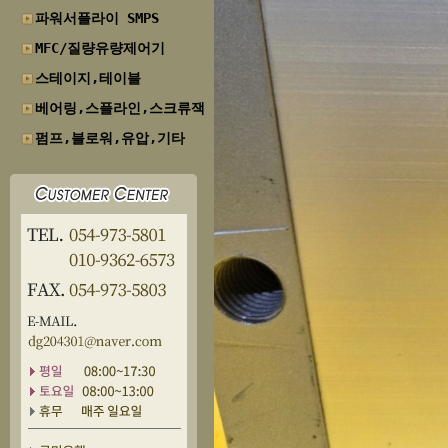
파워서플라이 SMPS
MFC/질량유량제어기
스테이지,테이블
베어링,스플라인,스크류잭
펌프,블로워,유압,기타