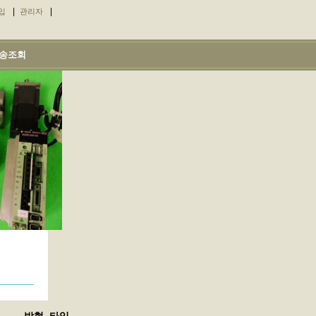
|
|
입
관리자
송조회