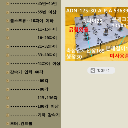
------------35번~45번
------------55번 이상
볼스크류--10파이 이하
------------11~15파이
------------16~20파이
------------21~32파이
------------33~40파이
------------41파이 이상
감속기 입력 40각
-------------60각
-------------80각
------------115,130각
------------180각 이상
------------기타 감속기
모터,컨트롤