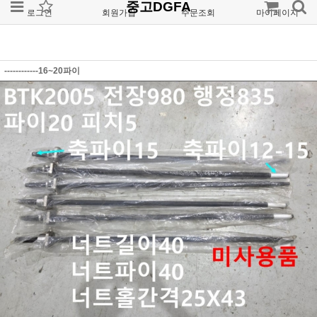
중고DGFA
로그인
회원가입
주문조회
마이페이지
------------16~20파이