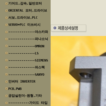
기어드,감속,일반모터
ORIENTAL 모터,드라이브
서보,드라이브,PLC
SERVO+PLC 미쓰비시
--------------야스카와
--------------파나소닉
--------------OMRON
--------------LS
--------------SIEMENS
--------------파스텍
--------------SANYO
인버터 INVERTER
PCB,PWB
공압실린더-원형,기타
-----------가이드 타입