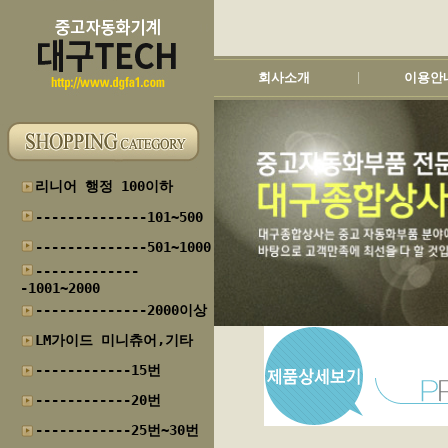
회사소개
이용안
|
리니어 행정 100이하
--------------101~500
--------------501~1000
-------------
-1001~2000
--------------2000이상
LM가이드 미니츄어,기타
------------15번
------------20번
------------25번~30번