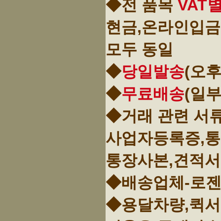
◆전 품목
VAT
현금,온라인입금
모두 동일
◆
당일발송
(오후
◆
무료배송
(일
◆거래 관련 서
사업자등록증,
통장사본,견적서
◆배송업체-로젠
◆용달차량,퀵서