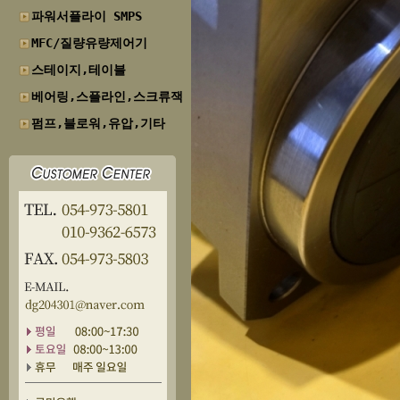
파워서플라이 SMPS
MFC/질량유량제어기
스테이지,테이블
베어링,스플라인,스크류잭
펌프,블로워,유압,기타