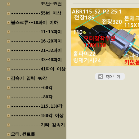
------------35번~45번
------------55번 이상
볼스크류--10파이 이하
------------11~15파이
------------16~20파이
------------21~32파이
------------33~40파이
------------41파이 이상
감속기 입력 40각
-------------60각
-------------80각
------------115,130각
------------180각 이상
------------기타 감속기
모터,컨트롤