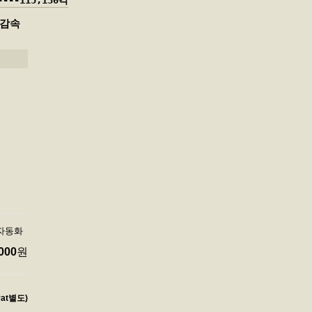
----115,130각
고 감속
장자동화
000
원
vat별도)