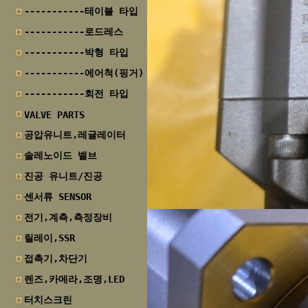
-----------테이블 타입
-----------로드레스
-----------박형 타입
-----------에어척(핑거)
-----------회전 타입
VALVE PARTS
공압유니트,레귤레이터
솔레노이드 밸브
진공 유니트/진공
센서류 SENSOR
전기,계측,측정장비
릴레이,SSR
접촉기,차단기
렌즈,카메라,조명,LED
터치스크린