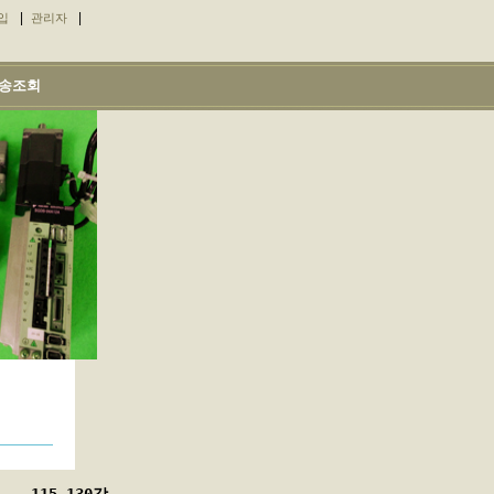
|
|
입
관리자
송조회