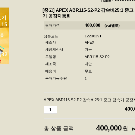
--------
Home
[중고]
APEX ABR115-S2-P2 감속비25:1 중
기 공장자동화
400,000
판매가격
(vat별도)
상품코드
12236291
제조사
APEX
세금계산서
가능
모델명
ABR115-S2-P2
제조국
대만
배송비
무료
구매가능수량
1
APEX ABR115-S2-P2 감속비25:1 중고 감속기 공
400,
400,000
총 상품 금액
원
(