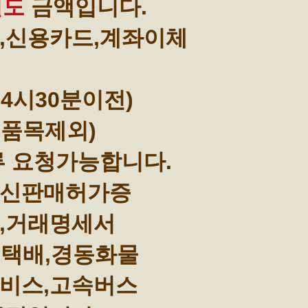
별도
금액입니다.
,신용카드,계좌이체
4시30분이전)
부품목제외)
류 요청가능합니다.
통신판매허가증
,거래명세서
택배,경동화물
비스,고속버스