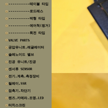
-----------테이블 타입
-----------로드레스
-----------박형 타입
-----------에어척(핑거)
-----------회전 타입
VALVE PARTS
공압유니트,레귤레이터
솔레노이드 밸브
진공 유니트/진공
센서류 SENSOR
전기,계측,측정장비
릴레이,SSR
접촉기,차단기
렌즈,카메라,조명,LED
터치스크린