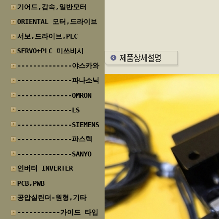
기어드,감속,일반모터
ORIENTAL 모터,드라이브
서보,드라이브,PLC
SERVO+PLC 미쓰비시
--------------야스카와
--------------파나소닉
--------------OMRON
--------------LS
--------------SIEMENS
--------------파스텍
--------------SANYO
인버터 INVERTER
PCB,PWB
공압실린더-원형,기타
-----------가이드 타입