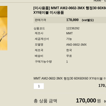
Home
[미사용품]
MMT AM2-0602-3MX 행정30 60X6
XY테이블 미사용품
170,000
판매가격
(vat별도)
상품코드
12236292
제조사
MMT
세금계산서
가능
모델명
AM2-0602-3MX
제조국
한국
배송비
무료
구매가능수량
1
MMT AM2-0602-3MX 행정30 60X60X60 XY테이블
170
170,000
총 상품 금액
원
(