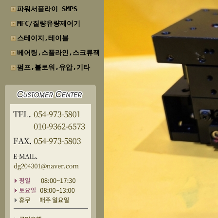
파워서플라이 SMPS
MFC/질량유량제어기
스테이지,테이블
베어링,스플라인,스크류잭
펌프,블로워,유압,기타