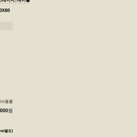
스테이지,테이블
0X60
 미사용품
,000
원
vat별도)