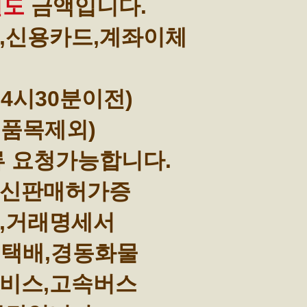
별도
금액입니다.
,신용카드,계좌이체
4시30분이전)
부품목제외)
류 요청가능합니다.
통신판매허가증
,거래명세서
택배,경동화물
비스,고속버스