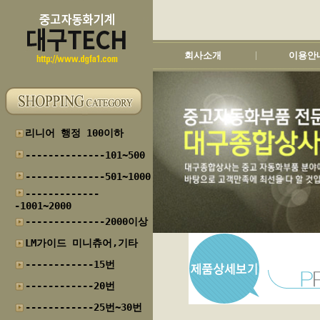
회사소개
이용안
|
리니어 행정 100이하
--------------101~500
--------------501~1000
-------------
-1001~2000
--------------2000이상
LM가이드 미니츄어,기타
------------15번
------------20번
------------25번~30번