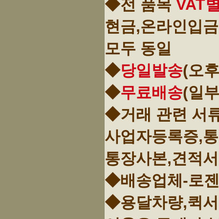
◆전 품목
VAT
현금,온라인입금
모두 동일
◆
당일발송
(오후
◆
무료배송
(일
◆거래 관련 서
사업자등록증,
통장사본,견적서
◆배송업체-로젠
◆용달차량,퀵서