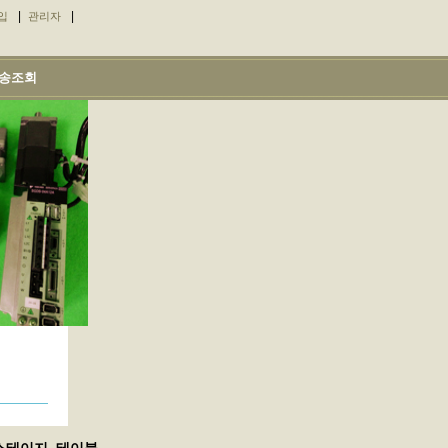
|
|
입
관리자
송조회