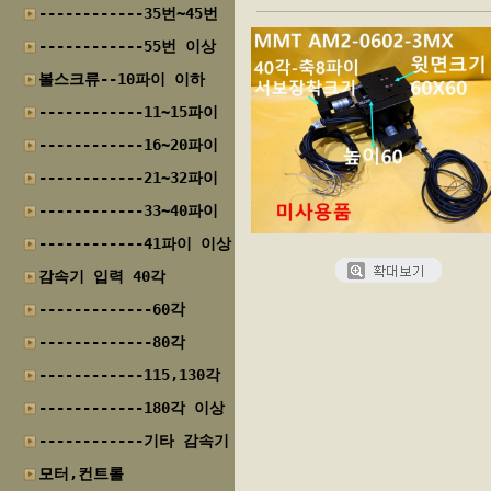
------------35번~45번
------------55번 이상
볼스크류--10파이 이하
------------11~15파이
------------16~20파이
------------21~32파이
------------33~40파이
------------41파이 이상
감속기 입력 40각
-------------60각
-------------80각
------------115,130각
------------180각 이상
------------기타 감속기
모터,컨트롤