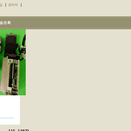
|
|
입
관리자
송조회