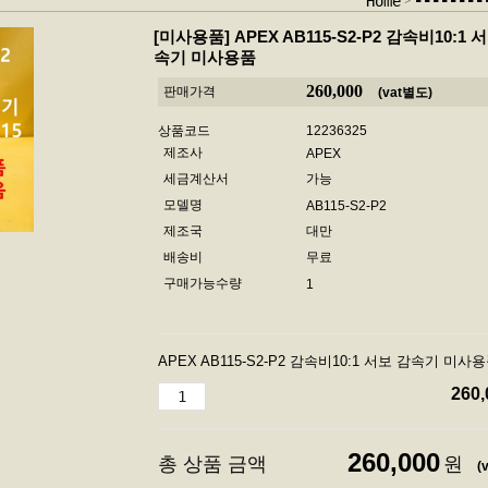
--------
Home
[미사용품]
APEX AB115-S2-P2 감속비10:1 
속기 미사용품
260,000
판매가격
(vat별도)
상품코드
12236325
제조사
APEX
세금계산서
가능
모델명
AB115-S2-P2
제조국
대만
배송비
무료
구매가능수량
1
APEX AB115-S2-P2 감속비10:1 서보 감속기 미사
260,
260,000
총 상품 금액
원
(