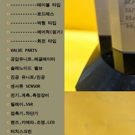
-----------테이블 타입
-----------로드레스
-----------박형 타입
-----------에어척(핑거)
-----------회전 타입
VALVE PARTS
공압유니트,레귤레이터
솔레노이드 밸브
진공 유니트/진공
센서류 SENSOR
전기,계측,측정장비
릴레이,SSR
접촉기,차단기
렌즈,카메라,조명,LED
터치스크린