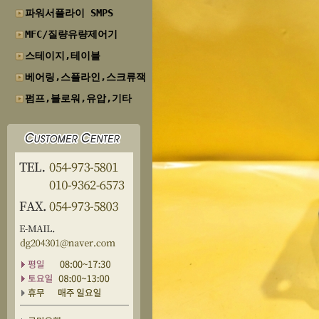
파워서플라이 SMPS
MFC/질량유량제어기
스테이지,테이블
베어링,스플라인,스크류잭
펌프,블로워,유압,기타