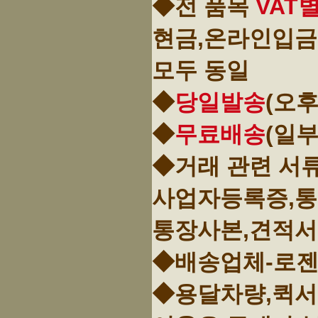
◆전 품목
VAT
현금,온라인입금
모두 동일
◆
당일발송
(오후
◆
무료배송
(일
◆거래 관련 서
사업자등록증,
통장사본,견적서
◆배송업체-로젠
◆용달차량,퀵서