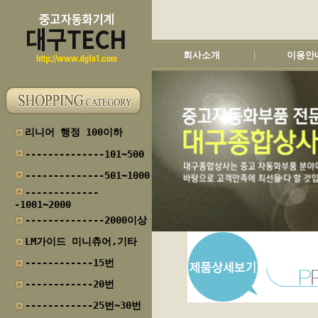
회사소개
이용안
|
리니어 행정 100이하
--------------101~500
--------------501~1000
-------------
-1001~2000
--------------2000이상
LM가이드 미니츄어,기타
------------15번
------------20번
------------25번~30번