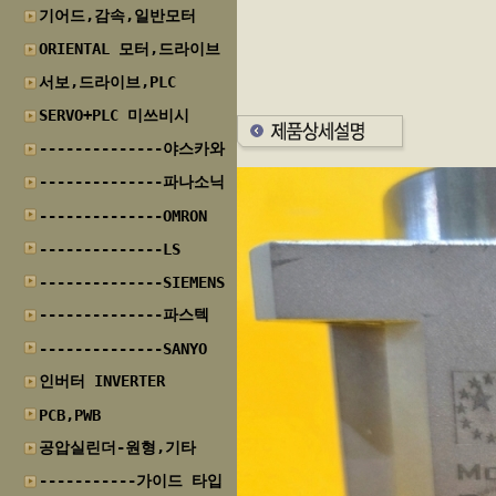
기어드,감속,일반모터
ORIENTAL 모터,드라이브
서보,드라이브,PLC
SERVO+PLC 미쓰비시
--------------야스카와
--------------파나소닉
--------------OMRON
--------------LS
--------------SIEMENS
--------------파스텍
--------------SANYO
인버터 INVERTER
PCB,PWB
공압실린더-원형,기타
-----------가이드 타입