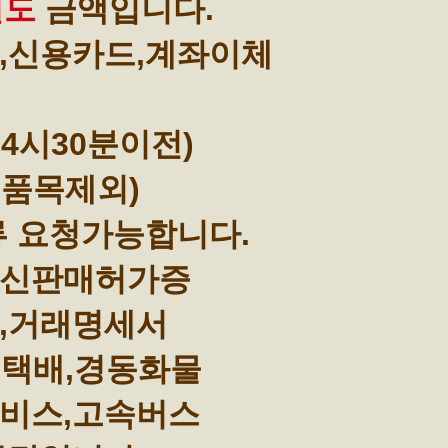
별도
금액입니다.
,신용카드,계좌이체
4시30분이전)
부품목제외)
류 요청가능합니다.
통신판매허가증
,거래명세서
택배,경동화물
비스,고속버스