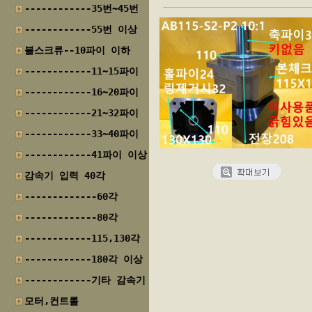
------------35번~45번
------------55번 이상
볼스크류--10파이 이하
------------11~15파이
------------16~20파이
------------21~32파이
------------33~40파이
------------41파이 이상
감속기 입력 40각
-------------60각
-------------80각
------------115,130각
------------180각 이상
------------기타 감속기
모터,컨트롤