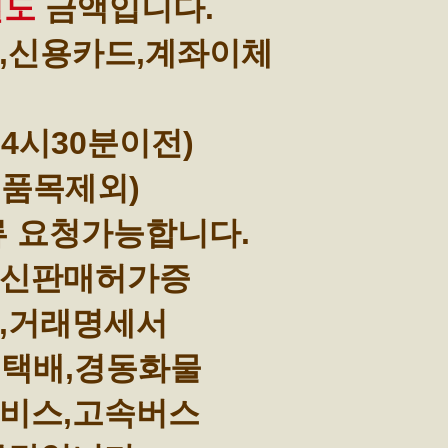
별도
금액입니다.
,신용카드,계좌이체
4시30분이전)
부품목제외)
류 요청가능합니다.
통신판매허가증
,거래명세서
택배,경동화물
비스,고속버스