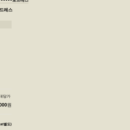
-------로드레스
로드레스
 대당가
000
원
vat별도)