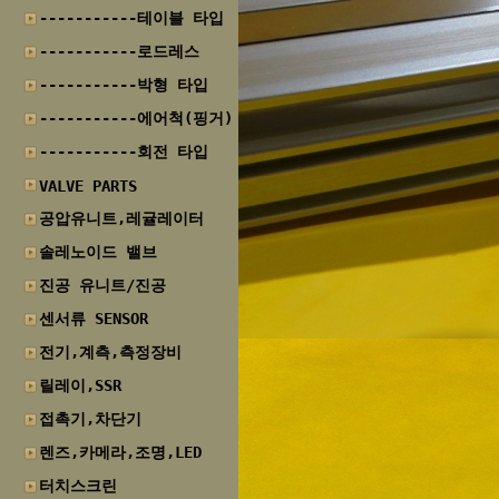
-----------테이블 타입
-----------로드레스
-----------박형 타입
-----------에어척(핑거)
-----------회전 타입
VALVE PARTS
공압유니트,레귤레이터
솔레노이드 밸브
진공 유니트/진공
센서류 SENSOR
전기,계측,측정장비
릴레이,SSR
접촉기,차단기
렌즈,카메라,조명,LED
터치스크린