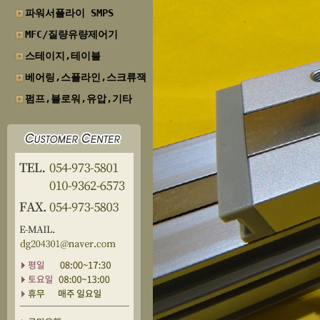
파워서플라이 SMPS
MFC/질량유량제어기
스테이지,테이블
베어링,스플라인,스크류잭
펌프,블로워,유압,기타