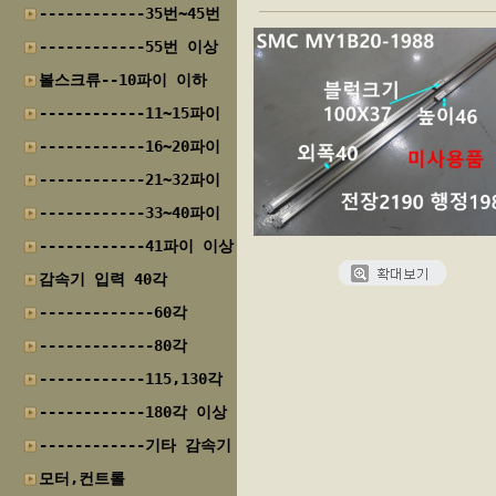
------------35번~45번
------------55번 이상
볼스크류--10파이 이하
------------11~15파이
------------16~20파이
------------21~32파이
------------33~40파이
------------41파이 이상
감속기 입력 40각
-------------60각
-------------80각
------------115,130각
------------180각 이상
------------기타 감속기
모터,컨트롤