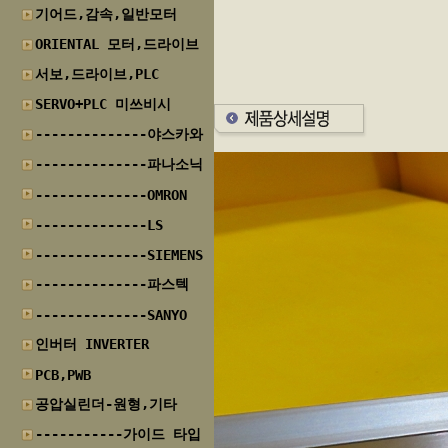
기어드,감속,일반모터
ORIENTAL 모터,드라이브
서보,드라이브,PLC
SERVO+PLC 미쓰비시
--------------야스카와
--------------파나소닉
--------------OMRON
--------------LS
--------------SIEMENS
--------------파스텍
--------------SANYO
인버터 INVERTER
PCB,PWB
공압실린더-원형,기타
-----------가이드 타입