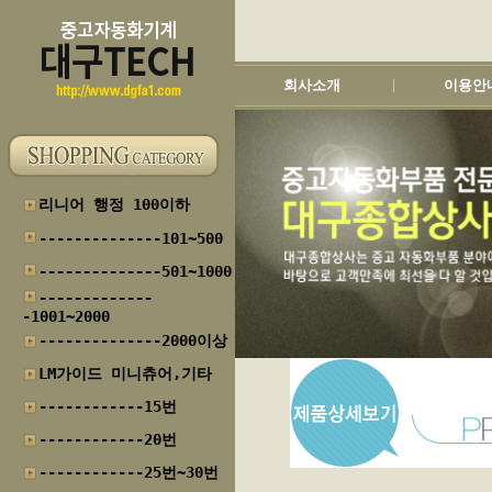
회사소개
이용안
|
리니어 행정 100이하
--------------101~500
--------------501~1000
-------------
-1001~2000
--------------2000이상
LM가이드 미니츄어,기타
------------15번
------------20번
------------25번~30번