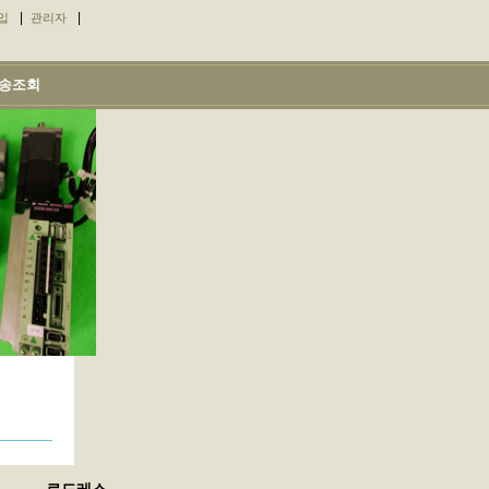
|
|
입
관리자
송조회