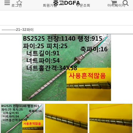
중고DGFA
로그인
회원가입
주문조회
마이페이지
------------21~32파이