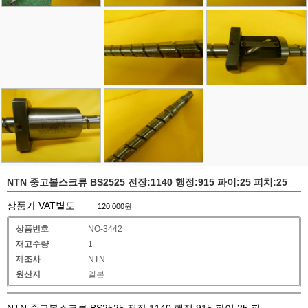
NTN 중고볼스크류 BS2525 전장:1140 행정:915 파이:25 피치:25
상품가 VAT별도
120,000
원
상품번호
NO-3442
재고수량
1
제조사
NTN
원산지
일본
NTN 중고볼스크류 BS2525 전장:1140 행정:915 파이:25 피