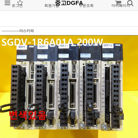
중고DGFA
로그인
회원가입
주문조회
마이페이지
--------------야스카와