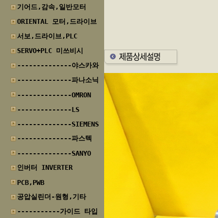
기어드,감속,일반모터
ORIENTAL 모터,드라이브
서보,드라이브,PLC
SERVO+PLC 미쓰비시
--------------야스카와
--------------파나소닉
--------------OMRON
--------------LS
--------------SIEMENS
--------------파스텍
--------------SANYO
인버터 INVERTER
PCB,PWB
공압실린더-원형,기타
-----------가이드 타입