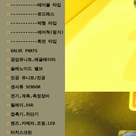
-----------테이블 타입
-----------로드레스
-----------박형 타입
-----------에어척(핑거)
-----------회전 타입
VALVE PARTS
공압유니트,레귤레이터
솔레노이드 밸브
진공 유니트/진공
센서류 SENSOR
전기,계측,측정장비
릴레이,SSR
접촉기,차단기
렌즈,카메라,조명,LED
터치스크린