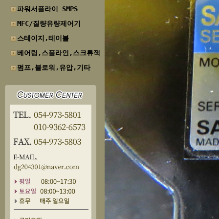
파워서플라이 SMPS
MFC/질량유량제어기
스테이지,테이블
베어링,스플라인,스크류잭
펌프,블로워,유압,기타