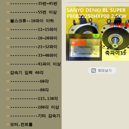
------------35번~45번
------------55번 이상
볼스크류--10파이 이하
------------11~15파이
------------16~20파이
------------21~32파이
------------33~40파이
------------41파이 이상
감속기 입력 40각
-------------60각
-------------80각
------------115,130각
------------180각 이상
------------기타 감속기
모터,컨트롤