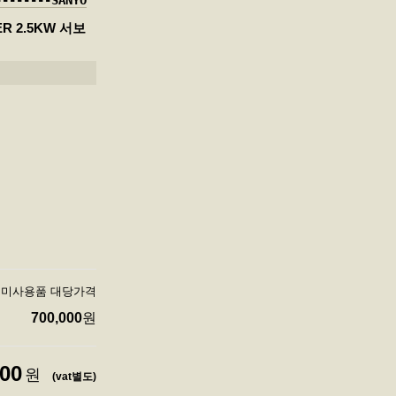
--------SANYO
ER 2.5KW 서보
보모터 미사용품 대당가격
700,000
원
000
원
(vat별도)