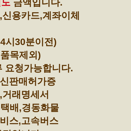
별도
금액입니다.
,신용카드,계좌이체
4시30분이전)
부품목제외)
류 요청가능합니다.
통신판매허가증
,거래명세서
택배,경동화물
비스,고속버스