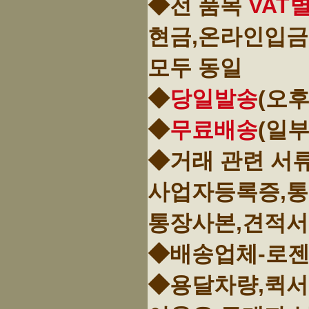
◆전 품목
VAT
현금,온라인입금
모두 동일
◆
당일발송
(오후
◆
무료배송
(일
◆거래 관련 서
사업자등록증,
통장사본,견적서
◆배송업체-로젠
◆용달차량,퀵서