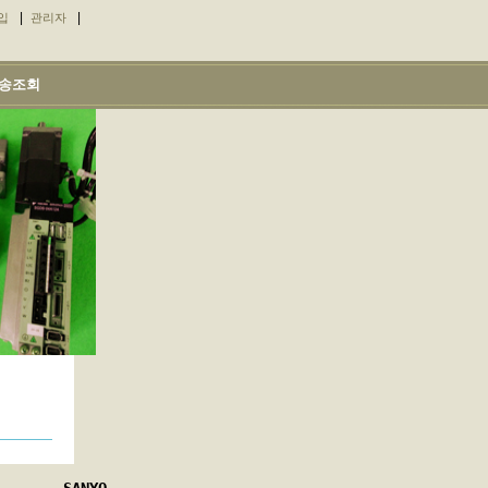
|
|
입
관리자
송조회