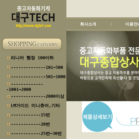
회사소개
이용안
|
리니어 행정 100이하
--------------101~500
--------------501~1000
-------------
-1001~2000
--------------2000이상
LM가이드 미니츄어,기타
------------15번
------------20번
------------25번~30번