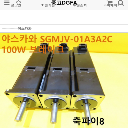
중고DGFA
로그인
회원가입
주문조회
마이페이지
--------------야스카와