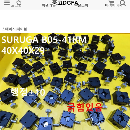
중고DGFA
로그인
회원가입
주문조회
마이페이지
스테이지,테이블