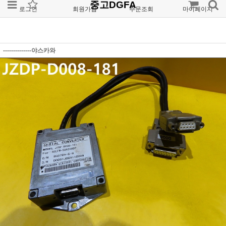
중고DGFA
로그인
회원가입
주문조회
마이페이지
--------------야스카와