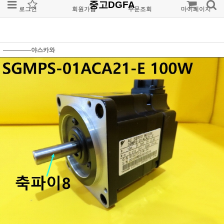
중고DGFA
로그인
회원가입
주문조회
마이페이지
--------------야스카와