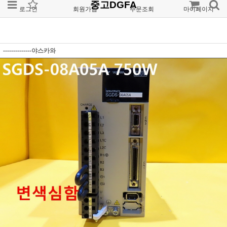
중고DGFA
로그인
회원가입
주문조회
마이페이지
--------------야스카와