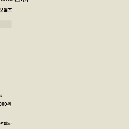
-------야스카와
서보앰프
품
000
원
vat별도)