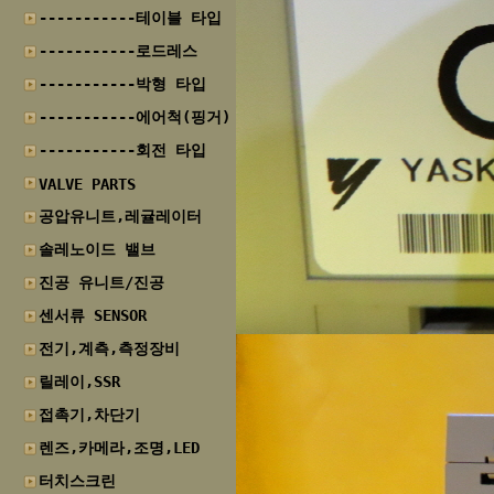
-----------테이블 타입
-----------로드레스
-----------박형 타입
-----------에어척(핑거)
-----------회전 타입
VALVE PARTS
공압유니트,레귤레이터
솔레노이드 밸브
진공 유니트/진공
센서류 SENSOR
전기,계측,측정장비
릴레이,SSR
접촉기,차단기
렌즈,카메라,조명,LED
터치스크린