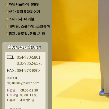
파워서플라이 SMPS
MFC/질량유량제어기
스테이지,테이블
베어링,스플라인,스크류잭
펌프,블로워,유압,기타