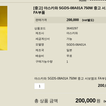
-------
Home
[중고]
야스카와 SGDS-08A01A 750W 중고 
FA부품
200,000
판매가격
(vat별도)
상품코드
3640297
제조사
야스카와
세금계산서
가능
모델명
SGDS-08A01A
제조국
일본
배송비
무료
구매가능수량
1
야스카와 SGDS-08A01A 750W 중고 서보앰프 FA부
200,
200,000
총 상품 금액
원
(