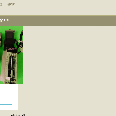
|
|
입
관리자
송조회