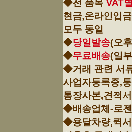
◆전 품목
VAT
현금,온라인입금
모두 동일
◆
당일발송
(오후
◆
무료배송
(일
◆거래 관련 서
사업자등록증,
통장사본,견적서
◆배송업체-로젠
◆용달차량,퀵서