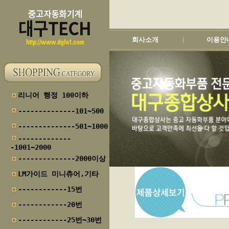
회사소개
이용안
|
리니어 행정 100이하
--------------101~500
--------------501~1000
-------------
-1001~2000
--------------2000이상
LM가이드 미니츄어,기타
------------15번
------------20번
------------25번~30번