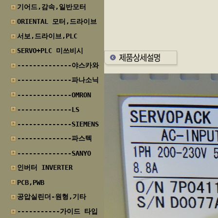
기어드,감속,일반모터
ORIENTAL 모터,드라이브
서보,드라이브,PLC
SERVO+PLC 미쓰비시
--------------야스카와
--------------파나소닉
--------------OMRON
--------------LS
--------------SIEMENS
--------------파스텍
--------------SANYO
인버터 INVERTER
PCB,PWB
공압실린더-원형,기타
-----------가이드 타입