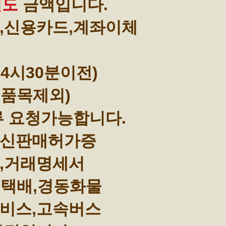
별도
금액입니다.
,신용카드,계좌이체
4시30분이전)
부품목제외)
류 요청가능합니다.
통신판매허가증
,거래명세서
택배,경동화물
비스,고속버스