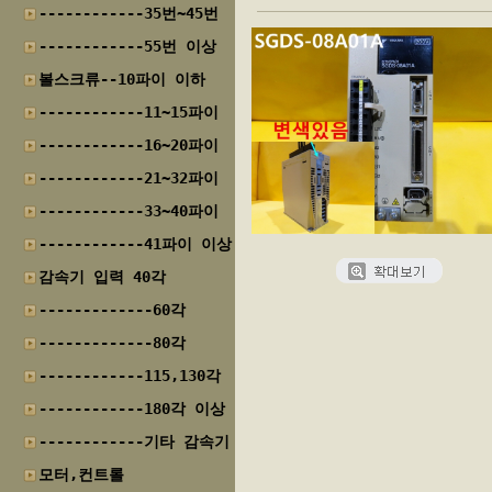
------------35번~45번
------------55번 이상
볼스크류--10파이 이하
------------11~15파이
------------16~20파이
------------21~32파이
------------33~40파이
------------41파이 이상
감속기 입력 40각
-------------60각
-------------80각
------------115,130각
------------180각 이상
------------기타 감속기
모터,컨트롤