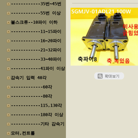
------------35번~45번
------------55번 이상
볼스크류--10파이 이하
------------11~15파이
------------16~20파이
------------21~32파이
------------33~40파이
------------41파이 이상
감속기 입력 40각
-------------60각
-------------80각
------------115,130각
------------180각 이상
------------기타 감속기
모터,컨트롤