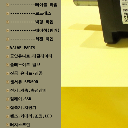
-----------테이블 타입
-----------로드레스
-----------박형 타입
-----------에어척(핑거)
-----------회전 타입
VALVE PARTS
공압유니트,레귤레이터
솔레노이드 밸브
진공 유니트/진공
센서류 SENSOR
전기,계측,측정장비
릴레이,SSR
접촉기,차단기
렌즈,카메라,조명,LED
터치스크린