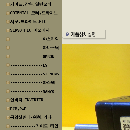
기어드,감속,일반모터
ORIENTAL 모터,드라이브
서보,드라이브,PLC
SERVO+PLC 미쓰비시
--------------야스카와
--------------파나소닉
--------------OMRON
--------------LS
--------------SIEMENS
--------------파스텍
--------------SANYO
인버터 INVERTER
PCB,PWB
공압실린더-원형,기타
-----------가이드 타입