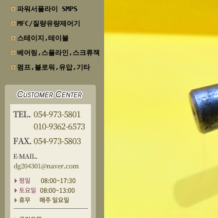
파워서플라이 SMPS
MFC/질량유량제어기
스테이지,테이블
베어링,스플라인,스크류잭
펌프,블로워,유압,기타