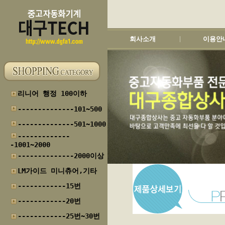
회사소개
이용안
|
리니어 행정 100이하
--------------101~500
--------------501~1000
-------------
-1001~2000
--------------2000이상
LM가이드 미니츄어,기타
------------15번
------------20번
------------25번~30번