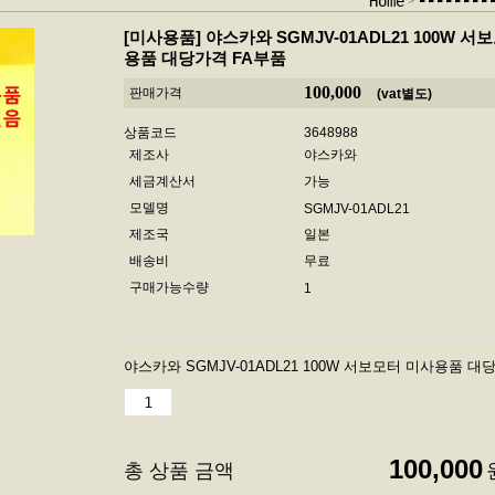
-------
Home
[미사용품]
야스카와 SGMJV-01ADL21 100W 서
용품 대당가격 FA부품
100,000
판매가격
(vat별도)
상품코드
3648988
제조사
야스카와
세금계산서
가능
모델명
SGMJV-01ADL21
제조국
일본
배송비
무료
구매가능수량
1
야스카와 SGMJV-01ADL21 100W 서보모터 미사용품 대
100,000
총 상품 금액