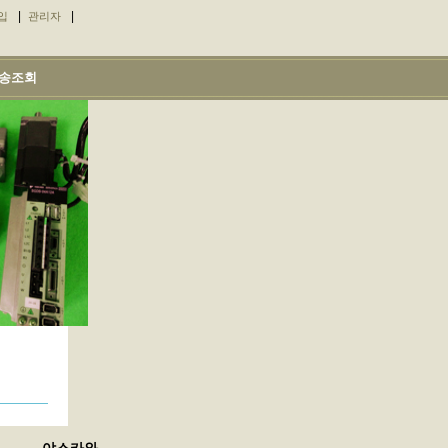
|
|
입
관리자
송조회