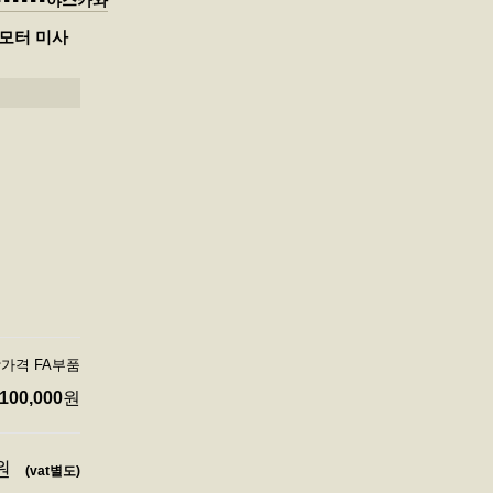
-------야스카와
보모터 미사
당가격 FA부품
100,000
원
원
(vat별도)