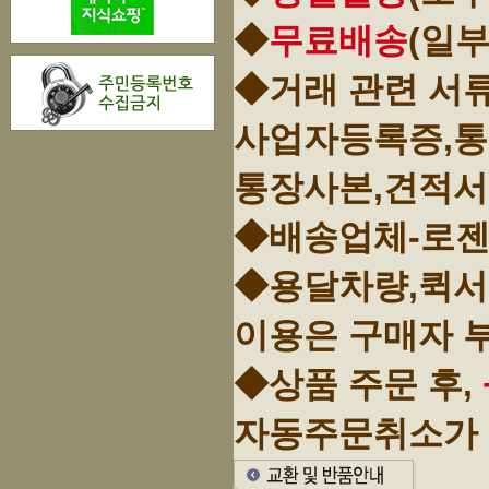
◆
무료배송
(일
◆거래 관련 서
사업자등록증,
통장사본,견적서
◆배송업체-로젠
◆용달차량,퀵서
이용은 구매자 
◆상품 주문 후,
자동주문취소가 