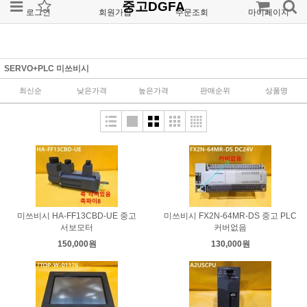
중고DGFA
로그인
회원가입
주문조회
마이페이지
SERVO+PLC 미쓰비시
최신순
낮은가격
높은가격
판매순위
상품명
미쓰비시 HA-FF13CBD-UE 중고
미쓰비시 FX2N-64MR-DS 중고 PLC
서보모터
커버없음
150,000원
130,000원