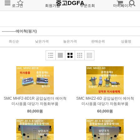
중고DGFA
로그인
회원가입
주문조회
마이페이지
-----------에어척(핑거)
최신순
낮은가격
높은가격
판매순위
상품명
SMC MHF2-8D1R 공압실린더 에어척
SMC MHZ2-6D 공압실린더 에어척
미사용품 대당가 자동화부품
미사용품 대당가 자동화부품
80,000원
60,000원