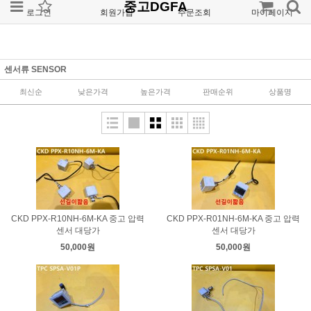
중고DGFA
로그인
회원가입
주문조회
마이페이지
센서류 SENSOR
최신순
낮은가격
높은가격
판매순위
상품명
CKD PPX-R10NH-6M-KA 중고 압력
CKD PPX-R01NH-6M-KA 중고 압력
센서 대당가
센서 대당가
50,000원
50,000원