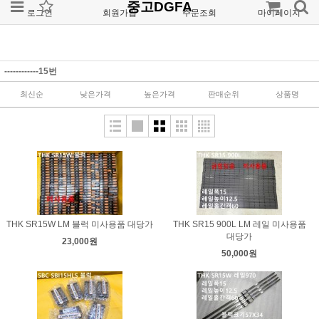
중고DGFA
로그인
회원가입
주문조회
마이페이지
------------15번
최신순
낮은가격
높은가격
판매순위
상품명
THK SR15W LM 블럭 미사용품 대당가
THK SR15 900L LM 레일 미사용품
대당가
23,000원
50,000원