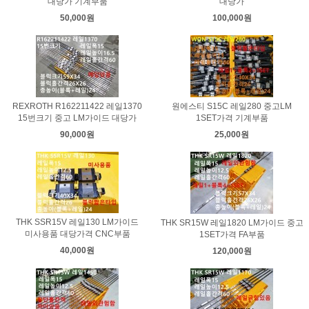
대당가 기계부품
대당가
50,000원
100,000원
REXROTH R162211422 레일1370
원에스티 S15C 레일280 중고LM
15번크기 중고 LM가이드 대당가
1SET가격 기계부품
90,000원
25,000원
THK SSR15V 레일130 LM가이드
THK SR15W 레일1820 LM가이드 중고
미사용품 대당가격 CNC부품
1SET가격 FA부품
40,000원
120,000원