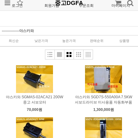
중고DGFA
로그인
회원가입
주문조회
마이페이지
--------------야스카와
최신순
낮은가격
높은가격
판매순위
상품명
야스카와 SGMAS-02ACA21 200W
야스카와 SGD7S-550A00A 7.5KW
중고 서보모터
서보드라이브 미사용품 자동화부품
70,000원
1,300,000원